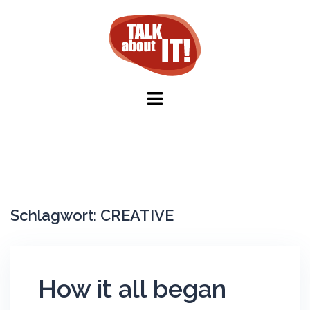
Springe
zum
Inhalt
Schlagwort:
CREATIVE
How it all began